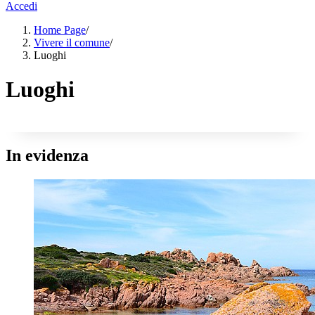
Accedi
Home Page
/
Vivere il comune
/
Luoghi
Luoghi
In evidenza