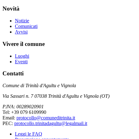
Novità
Notizie
Comunicati
Avvisi
Vivere il comune
Luoghi
Eventi
Contatti
Comune di Trinità d'Agultu e Vignola
Via Sassari n. 7 07038 Trinità d'Agultu e Vignola (OT)
P.IVA: 00289020901
Tel: +39 079 6109990
Email:
protocollo@comuneditrinita.it
PEC:
protocollo.trinitadagultu@legalmail.it
Leggi le FAQ