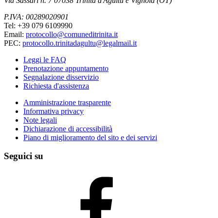
Via Sassari n. 7 07038 Trinità d'Agultu e Vignola (OT)
P.IVA: 00289020901
Tel: +39 079 6109990
Email:
protocollo@comuneditrinita.it
PEC:
protocollo.trinitadagultu@legalmail.it
Leggi le FAQ
Prenotazione appuntamento
Segnalazione disservizio
Richiesta d'assistenza
Amministrazione trasparente
Informativa privacy
Note legali
Dichiarazione di accessibilità
Piano di miglioramento del sito e dei servizi
Seguici su