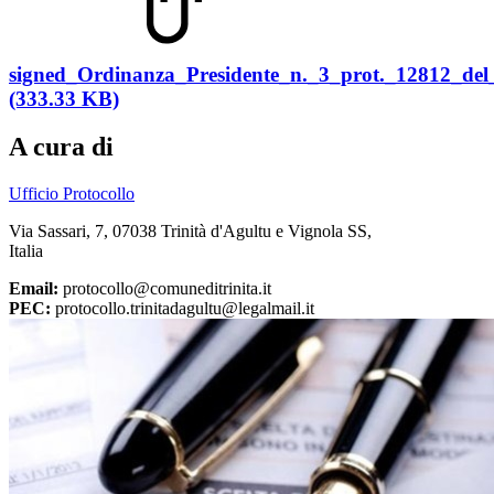
signed_Ordinanza_Presidente_n._3_prot._12812_del
(333.33 KB)
A cura di
Ufficio Protocollo
Via Sassari, 7, 07038 Trinità d'Agultu e Vignola SS,
Italia
Email:
protocollo@comuneditrinita.it
PEC:
protocollo.trinitadagultu@legalmail.it