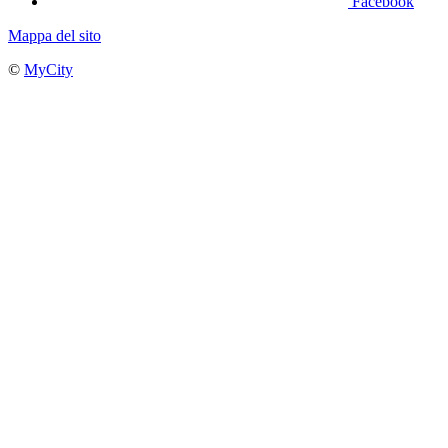
Facebook
Mappa del sito
©
MyCity