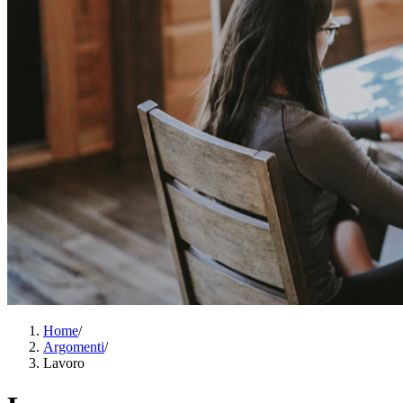
Home
/
Argomenti
/
Lavoro