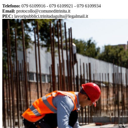
Telefono:
079 6109916 - 079 6109921 - 079 6109934
Email:
protocollo@comuneditrinita.it
PEC:
lavoripubblici.trinitadagultu@legalmail.it