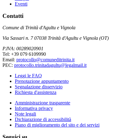
Eventi
Contatti
Comune di Trinità d'Agultu e Vignola
Via Sassari n. 7 07038 Trinità d'Agultu e Vignola (OT)
P.IVA: 00289020901
Tel: +39 079 6109990
Email:
protocollo@comuneditrinita.it
PEC:
protocollo.trinitadagultu@legalmail.it
Leggi le FAQ
Prenotazione appuntamento
Segnalazione disservizio
Richiesta d'assistenza
Amministrazione trasparente
Informativa privacy
Note legali
Dichiarazione di accessibilità
Piano di miglioramento del sito e dei servizi
Seguici su