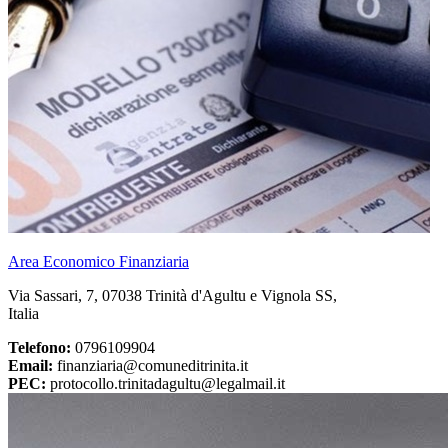
Area Economico Finanziaria
Via Sassari, 7, 07038 Trinità d'Agultu e Vignola SS,
Italia
Telefono:
0796109904
Email:
finanziaria@comuneditrinita.it
PEC:
protocollo.trinitadagultu@legalmail.it