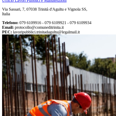
Ufficio Lavori Pubblici e Manutenzioni
Via Sassari, 7, 07038 Trinità d'Agultu e Vignola SS,
Italia
Telefono:
079 6109916 - 079 6109921 - 079 6109934
Email:
protocollo@comuneditrinita.it
PEC:
lavoripubblici.trinitadagultu@legalmail.it