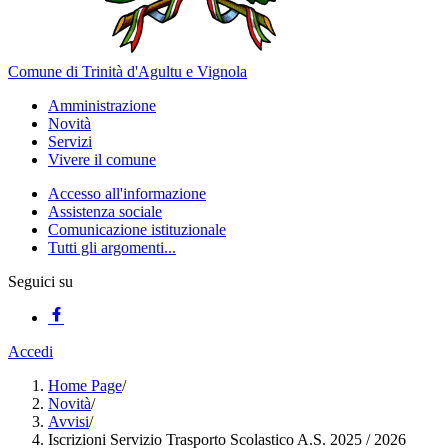
Comune di Trinità d'Agultu e Vignola
Amministrazione
Novità
Servizi
Vivere il comune
Accesso all'informazione
Assistenza sociale
Comunicazione istituzionale
Tutti gli argomenti...
Seguici su
Accedi
Home Page
/
Novità
/
Avvisi
/
Iscrizioni Servizio Trasporto Scolastico A.S. 2025 / 2026