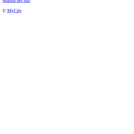
Mappa del sito
©
MyCity