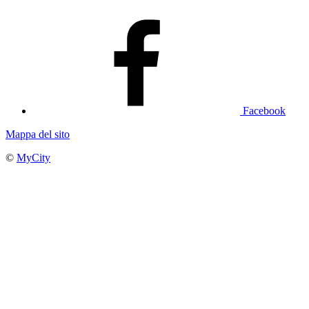
Facebook
Mappa del sito
©
MyCity